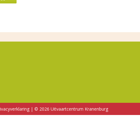
ivacyverklaring
|
© 2026 Uitvaartcentrum Kranenburg