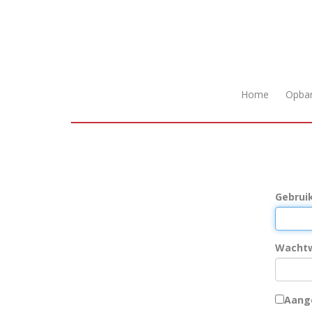
Home
Opba
Gebrui
Wacht
Aange