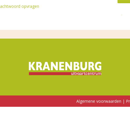
achtwoord opvragen
Algemene voorwaarden
|
Pr