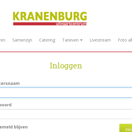
ren
Samenzijn
Catering
Tarieven
Livestream
Foto a
Inloggen
kersnaam
woord
meld blijven
Inl