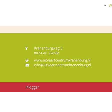
W
Kranenburgweg 3
8024 AC Zwolle
www.uitvaartcentrumkranenburg.nl
info@uitvaartcentrumkranenburg.nl
Inloggen